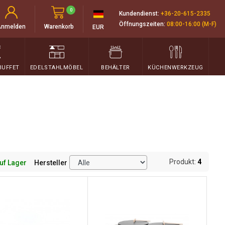
0
Kundendienst:
+36-20-615-2335
Öffnungszeiten:
08:00-16:00 (M-F)
Anmelden
Warenkorb
EUR
BUFFET
EDELSTAHLMÖBEL
BEHÄLTER
KÜCHENWERKZEUG
Produkt:
4
uf Lager
Hersteller