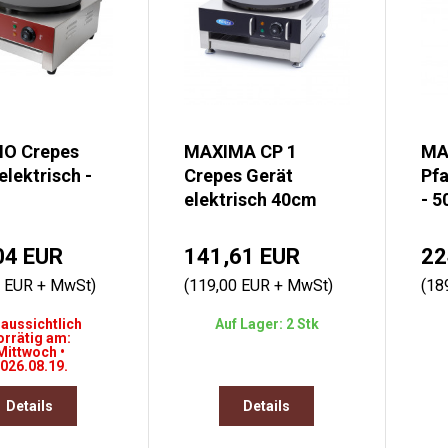
O Crepes
MAXIMA CP 1
MA
elektrisch -
Crepes Gerät
Pf
elektrisch 40cm
- 
04 EUR
141,61 EUR
22
0 EUR + MwSt)
(119,00 EUR + MwSt)
(18
aussichtlich
Auf Lager: 2 Stk
orrätig am:
Mittwoch •
026.08.19.
Details
Details