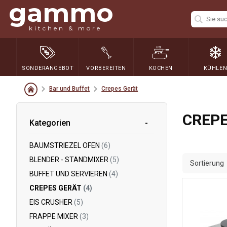
gammo
kitchen & more
SONDERANGEBOT
VORBEREITEN
KOCHEN
KÜHLE
Bar und Buffet
Crepes Gerät
CREPE
Kategorien
BAUMSTRIEZEL OFEN
(6)
BLENDER - STANDMIXER
(5)
Sortierung
BUFFET UND SERVIEREN
(4)
CREPES GERÄT
(4)
EIS CRUSHER
(5)
FRAPPE MIXER
(3)