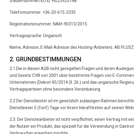
Steuernummer/EU ID: HU23925148
Telefonnummer: +36-20-615-2335
Registrationsnummer: NAIH-90313/2015.
Vertragssprache: Ungarisch
Name, Adresse, E-Mail-Adresse des Hosting-Anbieters: AB PLUSZ 
2. GRUNDBESTIMMUNGEN
2.1.Die in diesen AGB nicht geregelten Fragen und deren Auslegun
und Gesetz CVIII von 2001 über bestimmte Fragen von E-Commerce-D
Unternehmen (Dekret 45/2014 (II. 26.) und das ungarische Regier
Vertragsparteien ohne besondere Vereinbarung.
2.2 Der Dienstleister ist im gesetzlich zulässigen Rahmen berec
Dienstleister 5 (fünf) Tage vor ihrem Inkrafttreten auf seinen Web
2.3. Der Diensteanbieter ist nicht verpflichtet, einen Vertrag mit
der Nutzer ein Produkt, das speziell für die Verwendung in Gastro
Verbraucher erwerben möchte.