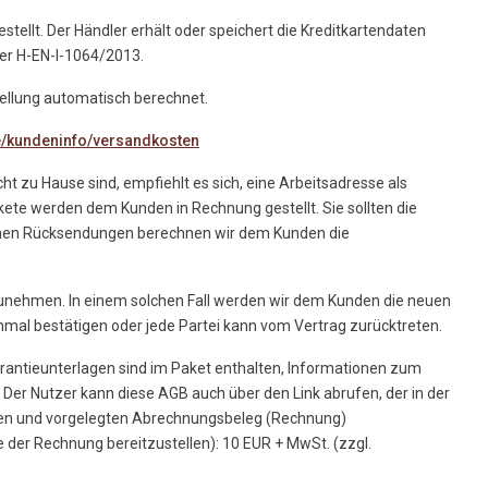
ellt. Der Händler erhält oder speichert die Kreditkartendaten
mer H-EN-I-1064/2013.
tellung automatisch berechnet.
e/kundeninfo/versandkosten
ht zu Hause sind, empfiehlt es sich, eine Arbeitsadresse als
kete werden dem Kunden in Rechnung gestellt. Sie sollten die
menen Rücksendungen berechnen wir dem Kunden die
rzunehmen. In einem solchen Fall werden wir dem Kunden die neuen
nmal bestätigen oder jede Partei kann vom Vertrag zurücktreten.
rantieunterlagen sind im Paket enthalten, Informationen zum
 Der Nutzer kann diese AGB auch über den Link abrufen, der in der
lten und vorgelegten Abrechnungsbeleg (Rechnung)
e der Rechnung bereitzustellen): 10 EUR + MwSt. (zzgl.