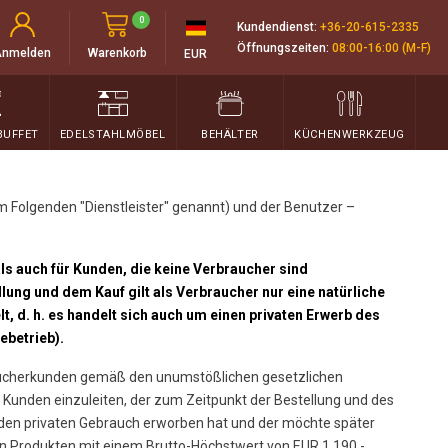
0
Kundendienst:
+36-20-615-2335
Öffnungszeiten:
08:00-16:00 (M-F)
Anmelden
Warenkorb
EUR
BUFFET
EDELSTAHLMÖBEL
BEHÄLTER
KÜCHENWERKZEUG
Folgenden "Dienstleister" genannt) und der Benutzer –
s auch für Kunden, die keine Verbraucher sind
lung und dem Kauf gilt als Verbraucher nur eine natürliche
t, d. h. es handelt sich auch um einen privaten Erwerb des
ebetrieb).
raucherkunden gemäß den unumstößlichen gesetzlichen
Kunden einzuleiten, der zum Zeitpunkt der Bestellung und des
r den privaten Gebrauch erworben hat und der möchte später
n Produkten mit einem Brutto-Höchstwert von EUR 1.190,-.