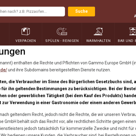
Suche
N
VERPACKEN
SPÜLEN - REINIGEN
WARMHALTEN
BAR UND 
gungen
annt) enthalten die Rechte und Pflichten von Gammo Europe GmbH (im 
.de/
und ihre Subdomains bereitgestellten Dienste nutzen.
en, die Verbraucher im Sinne des Bürgerlichen Gesetzbuchs sind, al
e für ihn geltenden Bestimmungen zu berücksichtigen. Bei der Bestel
chen oder gewerblichen Tätigkeit (bei dem Kauf des Produkts) handel
t zur Verwendung in einer Gastronomie oder einem anderen Gewerb
nach geltendem Recht, jedoch nicht die Rechte, die wir unseren Verb
bH behält sich das Recht vor, alle rechtlichen Schritte gegen einen 
ienstleisters jedoch tatsächlich für kommerzielle Zwecke und nicht fü
ir bedienen unsere Kunden, die Verbraucher sind, bei Bestellungen vo