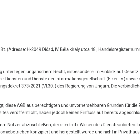
Bt. (Adresse: H-2049 Diósd, IV. Béla király utca 48., Handelsregiste
g unterliegen ungarischem Recht, insbesondere im Hinblick auf Gesetz 
iensten und Dienste der Informationsgesellschaft (Elker. tv.) sowie d
ungsdekret 373/2021 (VI.30. ) des Regierung von Ungarn. Die verbindli
htigt, diese AGB aus berechtigten und unvorhersehbaren Gründen für di
sites veröffentlicht, haben jedoch keinen Einfluss auf bereits abgeschl
 einem Nutzer abzuschließen, der sich trotz Wissen des Diensteanbieters b
nomiebetrieben konzipiert und hergestellt wurde und nicht in Privathau