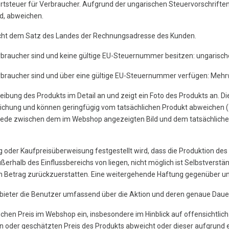
tsteuer für Verbraucher. Aufgrund der ungarischen Steuervorschrifte
d, abweichen.
icht dem Satz des Landes der Rechnungsadresse des Kunden.
rbraucher sind und keine gültige EU-Steuernummer besitzen: ungarisch
rbraucher sind und über eine gültige EU-Steuernummer verfügen: Mehrw
ibung des Produkts im Detail an und zeigt ein Foto des Produkts an. Die
chung und können geringfügig vom tatsächlichen Produkt abweichen (z. 
rschiede zwischen dem im Webshop angezeigten Bild und dem tatsächlich
ng oder Kaufpreisüberweisung festgestellt wird, dass die Produktion des
ußerhalb des Einflussbereichs von liegen, nicht möglich ist Selbstvers
 Betrag zurückzuerstatten. Eine weitergehende Haftung gegenüber unse
anbieter die Benutzer umfassend über die Aktion und deren genaue Daue
falschen Preis im Webshop ein, insbesondere im Hinblick auf offensichtli
en oder geschätzten Preis des Produkts abweicht oder dieser aufgrund e