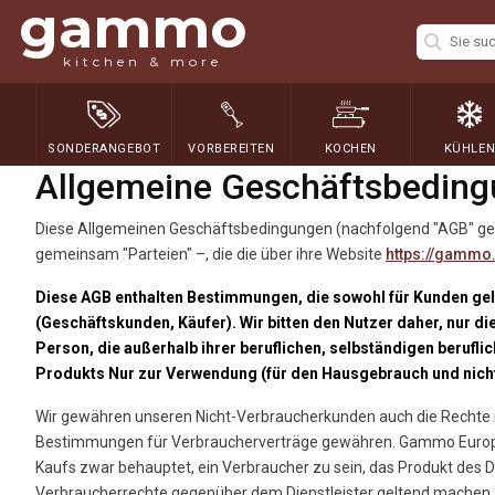
gammo
kitchen & more
SONDERANGEBOT
VORBEREITEN
KOCHEN
KÜHLE
Allgemeine Geschäftsbedin
Diese Allgemeinen Geschäftsbedingungen (nachfolgend "AGB" gen
gemeinsam "Parteien" –, die die über ihre Website
https://gammo
Diese AGB enthalten Bestimmungen, die sowohl für Kunden gelt
(Geschäftskunden, Käufer). Wir bitten den Nutzer daher, nur di
Person, die außerhalb ihrer beruflichen, selbständigen berufli
Produkts Nur zur Verwendung (für den Hausgebrauch und nich
Wir gewähren unseren Nicht-Verbraucherkunden auch die Rechte 
Bestimmungen für Verbraucherverträge gewähren. Gammo Europe Gm
Kaufs zwar behauptet, ein Verbraucher zu sein, das Produkt des D
Verbraucherrechte gegenüber dem Dienstleister geltend machen. W