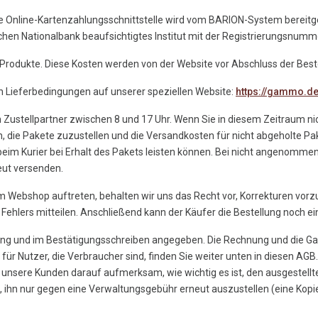
e Online-Kartenzahlungsschnittstelle wird vom BARION-System bereitgest
rischen Nationalbank beaufsichtigtes Institut mit der Registrierungsnum
r Produkte. Diese Kosten werden von der Website vor Abschluss der Bes
en Lieferbedingungen auf unserer speziellen Website:
https://gammo.d
n Zustellpartner zwischen 8 und 17 Uhr. Wenn Sie in diesem Zeitraum nic
n, die Pakete zuzustellen und die Versandkosten für nicht abgeholte Pa
beim Kurier bei Erhalt des Pakets leisten können. Bei nicht angenom
ut versenden.
 im Webshop auftreten, behalten wir uns das Recht vor, Korrekturen vo
ehlers mitteilen. Anschließend kann der Käufer die Bestellung noch ei
ung und im Bestätigungsschreiben angegeben. Die Rechnung und die Ga
r Nutzer, die Verbraucher sind, finden Sie weiter unten in diesen AGB.
 unsere Kunden darauf aufmerksam, wie wichtig es ist, den ausgestel
s, ihn nur gegen eine Verwaltungsgebühr erneut auszustellen (eine Kopi