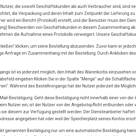
 Nutzer, die sowohl Geschäftskunden als auch Verbraucher sind, sind ve
ichtet, die Verpackung und deren Inhalt zum Zeitpunkt der Lieferung zu
wird ein Bericht (Protokoll) erstellt, und der Benutzer muss den Dien
hnung) Beschwerden von Geschäftskunden in diesem Zusammenhang akzep
ehmen die Aufnahme eines Protokolls verweigert. Unsere Geschäftskund
chließen" klicken, um seine Bestellung abzusenden. Zuvor kann er jedo
ige Anfrage im Zusammenhang mit der Bestellung. Durch Anklicken des B
gangs ist es jederzeit möglich, den Inhalt des Warenkorbs einzusehen
gabefeld eingeben Klicken Sie in der Spalte "Menge" auf die Schaltfläch
hen". Während des Bestellvorgangs hat der Nutzer jederzeit die Möglich
Mail-Bestätigung. Geht diese Bestätigung nicht innerhalb einer von de
m Nutzer ein, ist der Nutzer von der Angebotspflicht entbunden oder ve
sie diesem zur Verfügung gestellt werden. Der Diensteanbieter haftet n
l-Adresse angegeben hat oder weil der Speicherplatz seines Kontos ersch
Punkt genannten Bestätigung nur um eine automatische Bestätigung hand