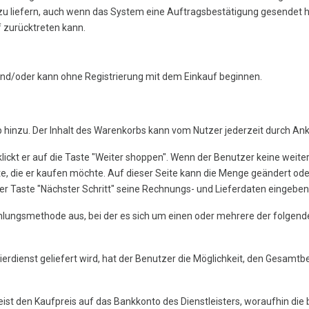
s zu liefern, auch wenn das System eine Auftragsbestätigung gesendet h
 zurücktreten kann.
 und/oder kann ohne Registrierung mit dem Einkauf beginnen.
 hinzu. Der Inhalt des Warenkorbs kann vom Nutzer jederzeit durch A
lickt er auf die Taste "Weiter shoppen". Wenn der Benutzer keine weite
e, die er kaufen möchte. Auf dieser Seite kann die Menge geändert ode
der Taste "Nächster Schritt" seine Rechnungs- und Lieferdaten eingeben
Zahlungsmethode aus, bei der es sich um einen oder mehrere der folgen
rdienst geliefert wird, hat der Benutzer die Möglichkeit, den Gesamtbe
st den Kaufpreis auf das Bankkonto des Dienstleisters, woraufhin die 