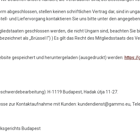
rm abgeschlossen, stellen keinen schriftlichen Vertrag dar, sind in ung
ell- und Liefervorgang kontaktieren Sie uns bitte unter den angegebe
liedstaaten geschlossen werden, die nicht Ungarn sind, beachten Sie 
eichnet als „Brüssel I“) ) Es gilt das Recht des Mitgliedsstaats des Ve
ebsite gespeichert und heruntergeladen (ausgedruckt) werden:
https:
 Beschwerdebearbeitung): H-1119 Budapest, Hadak útja 11-27.
Adresse zur Kontaktaufnahme mit Kunden: kundendienst@gammo.eu, T
rksgerichts Budapest