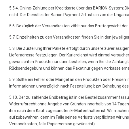
5.5.4. Online-Zahlung per Kreditkarte über das BARION-System: Di
nicht. Der Dienstleister Barion Payment Zrt. ist ein von der Unga
5.6. Bezüglich der Versandkosten zählt nur das Bruttogewicht de
5.7. Einzelheiten zu den Versandkosten finden Sie in den jeweilig
5.8. Die Zustellung Ihrer Pakete erfolgt durch unsere zuverlässige
Lieferadresse festzulegen. Der Kurierdienst wird einmal versuche
gewünschten Produkte nur dann bestellen, wenn Sie die Zahlung 
Rücksendegebühr und können das Paket nur gegen Vorkasse erne
5.9. Sollte ein Fehler oder Mangel an den Produkten oder Preisen
Informationen unverzüglich nach Feststellung bzw. Behebung des F
5.10. Der zu zahlende Endbetrag ist in der Bestellzusammenfass
Widerrufsrecht ohne Angabe von Gründen innerhalb von 14 Tagen fü
ihm nach dem Kauf zugesandten E-Mail enthalten ist. Wir machen
aufzubewahren, denn im Falle seines Verlusts verpflichten wir un
Versandkosten, falls Papierversion gewünscht).