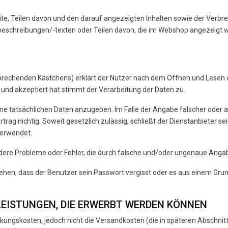
ite, Teilen davon und den darauf angezeigten Inhalten sowie der Verbre
eschreibungen/-texten oder Teilen davon, die im Webshop angezeigt we
ntsprechenden Kästchens) erklärt der Nutzer nach dem Öffnen und Lesen
nd akzeptiert hat stimmt der Verarbeitung der Daten zu.
 seine tatsächlichen Daten anzugeben. Im Falle der Angabe falscher ode
rtrag nichtig. Soweit gesetzlich zulässig, schließt der Dienstanbieter 
verwendet.
 andere Probleme oder Fehler, die durch falsche und/oder ungenaue Ang
tehen, dass der Benutzer sein Passwort vergisst oder es aus einem Grund
LEISTUNGEN, DIE ERWERBT WERDEN KÖNNEN
ckungskosten, jedoch nicht die Versandkosten (die in späteren Abschnit