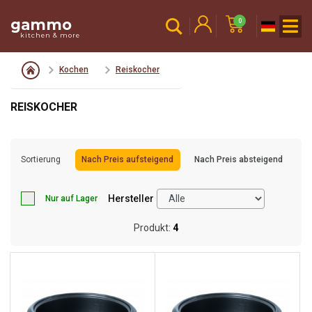
gammo
0
kitchen & more
Kochen
Reiskocher
REISKOCHER
Sortierung
Nach Preis aufsteigend
Nach Preis absteigend
Hersteller
Nur auf Lager
Produkt:
4