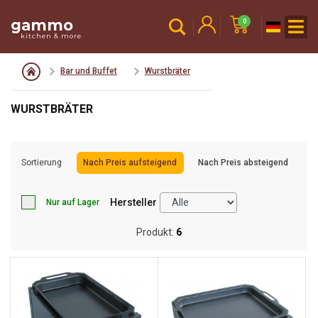
gammo
0
kitchen & more
Bar und Buffet
Wurstbräter
WURSTBRÄTER
Sortierung
Nach Preis aufsteigend
Nach Preis absteigend
Hersteller
Nur auf Lager
Produkt:
6