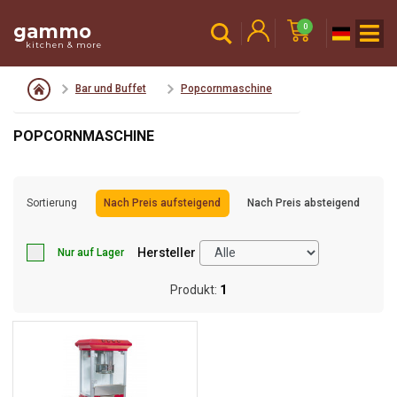
gammo
0
kitchen & more
Bar und Buffet
Popcornmaschine
POPCORNMASCHINE
Sortierung
Nach Preis aufsteigend
Nach Preis absteigend
Hersteller
Nur auf Lager
Produkt:
1