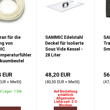
an für die
SAMMIC Edelstahl
SA
ng von
Deckel für Isolierte
Tra
IC
Sous Vide Kessel -
Sm
emperaturfühler
28 Liter
akuumbeutel
4 EUR
48,20 EUR
56
 EUR + MwSt)
(40,50 EUR + MwSt)
(47
f Lager: 1 Stk
Auf Bestellung
erhältlich
Allgemeine
Lieferzeit: 2-3
Wochen