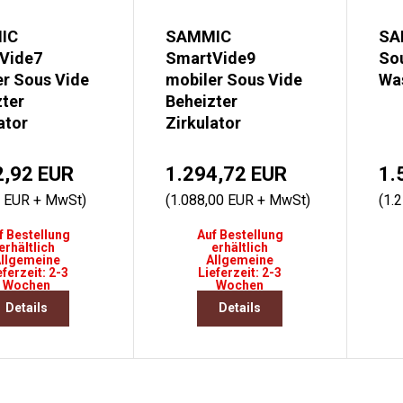
IC
SAMMIC
SA
Vide7
SmartVide9
So
er Sous Vide
mobiler Sous Vide
Wa
ter
Beheizter
ator
Zirkulator
2,92 EUR
1.294,72 EUR
1.
0 EUR + MwSt)
(1.088,00 EUR + MwSt)
(1.
f Bestellung
Auf Bestellung
erhältlich
erhältlich
llgemeine
Allgemeine
eferzeit: 2-3
Lieferzeit: 2-3
Wochen
Wochen
Details
Details