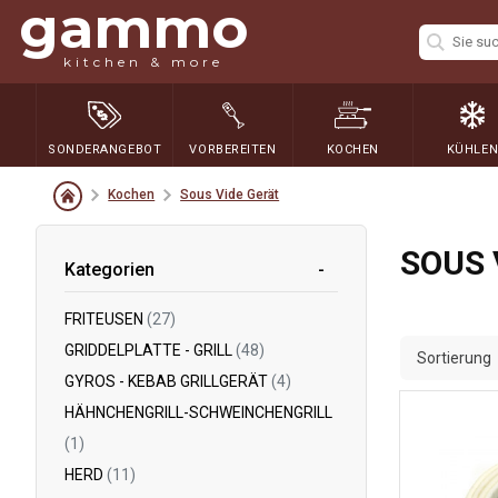
gammo
kitchen & more
SONDERANGEBOT
VORBEREITEN
KOCHEN
KÜHLE
Kochen
Sous Vide Gerät
SOUS 
Kategorien
FRITEUSEN
(27)
GRIDDELPLATTE - GRILL
(48)
Sortierung
GYROS - KEBAB GRILLGERÄT
(4)
HÄHNCHENGRILL-SCHWEINCHENGRILL
(1)
HERD
(11)