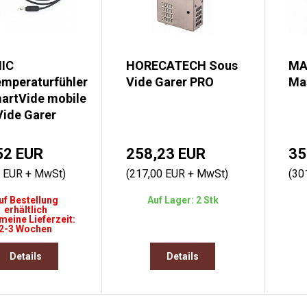
IC
HORECATECH Sous
MA
emperaturfühler
Vide Garer PRO
Ma
martVide mobile
Vide Garer
52 EUR
258,23 EUR
35
0 EUR + MwSt)
(217,00 EUR + MwSt)
(30
uf Bestellung
Auf Lager: 2 Stk
erhältlich
meine Lieferzeit:
2-3 Wochen
Details
Details