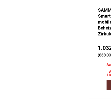
SAMM
Smart
mobil
Beheiz
Zirkul
1.03
(868,0
Au
A
Li