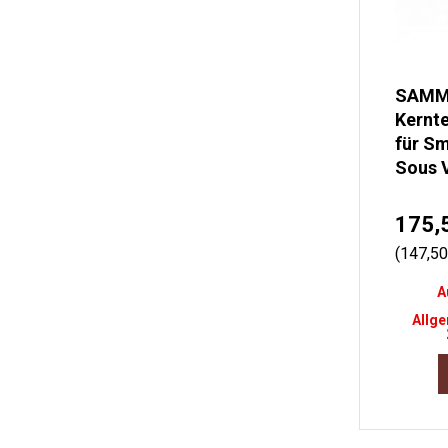
SAMM
Kernt
für S
Sous 
175,
(147,5
A
Allge