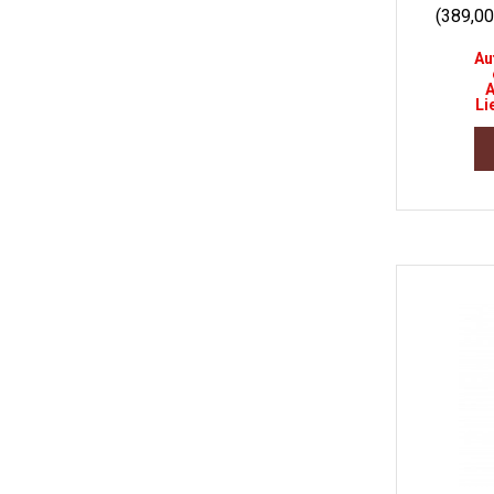
(389,0
Au
A
Li