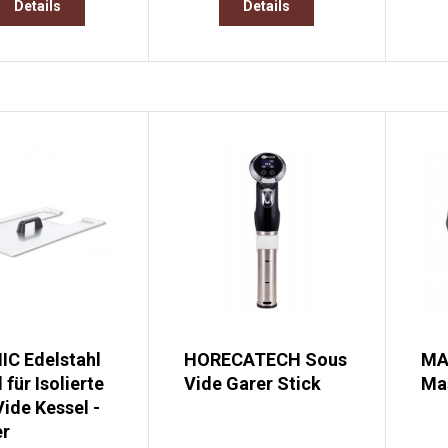
Details
Details
C Edelstahl
HORECATECH Sous
MA
 für Isolierte
Vide Garer Stick
Mas
ide Kessel -
er