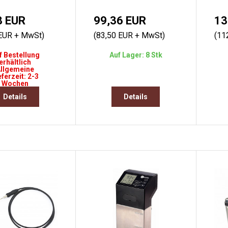
8 EUR
99,36 EUR
13
 EUR + MwSt)
(83,50 EUR + MwSt)
(11
f Bestellung
Auf Lager: 8 Stk
erhältlich
llgemeine
eferzeit: 2-3
Wochen
Details
Details