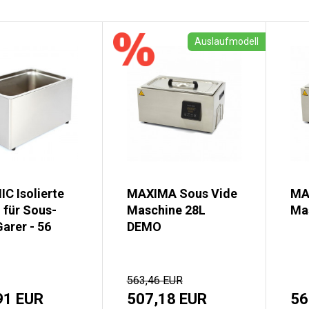
Auslaufmodell
C Isolierte
MAXIMA Sous Vide
MA
 für Sous-
Maschine 28L
Ma
arer - 56
DEMO
563,46 EUR
91 EUR
507,18 EUR
56