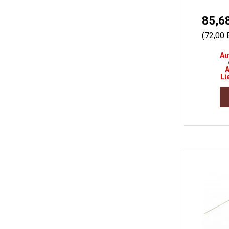
85,6
(72,00
Au
A
Li