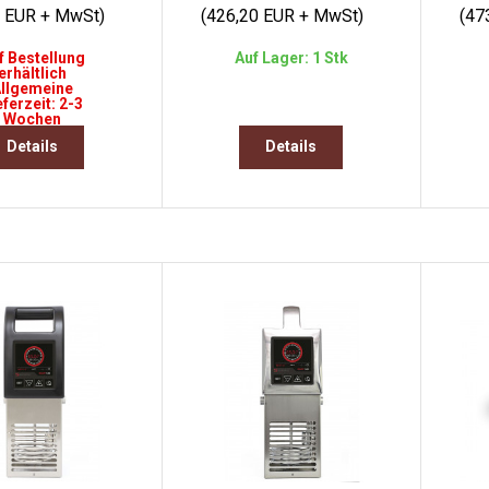
0 EUR + MwSt)
(426,20 EUR + MwSt)
(47
f Bestellung
Auf Lager: 1 Stk
erhältlich
llgemeine
eferzeit: 2-3
Wochen
Details
Details